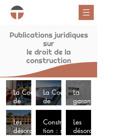
Publications juridiques
sur
le droit de la
construction
La Cour
La Cour
La
de
de
garantie
cassatio
cassatio
légale
n
n tente
de bon
Les
Construc
Les
rappelle
de
fonction
désordre
tion : sur
désordre
qu'en
préciser
nement