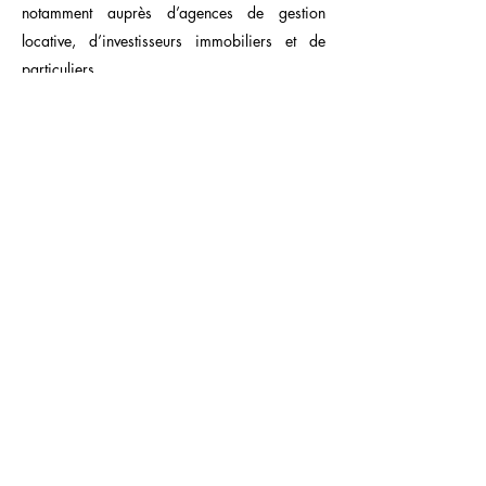
notamment auprès d’agences de gestion
locative, d’investisseurs immobiliers et de
particuliers.
Camille Terrier est également titulaire d’un
diplôme universitaire en droit de l’urbanisme.
Contact
Camille Terrier
INFOS LEGALES
Défense et conseils en
Mentions
Droit Immobilier à Paris
légales
27, boulevard de Courcelles
Politique
75008 Paris, France
de cookies
© 2023 par Camille Terrier Avocats. Créé avec
In'Up
Market &Com'