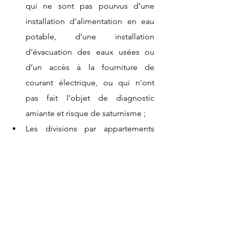
qui ne sont pas pourvus d’une 
installation d’alimentation en eau 
potable, d’une installation 
d’évacuation des eaux usées ou 
d’un accès à la fourniture de 
courant électrique, ou qui n’ont 
pas fait l’objet de diagnostic 
amiante et risque de saturnisme ;
Les divisions par appartements 
d'immeuble de grande hauteur à 
usage d'habitation ou à usage 
professionnel ou commercial et 
d'habitation dont le contrôle 
exercé par la commission de 
sécurité a donné lieu à un avis 