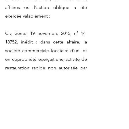
affaires où l'action oblique a été 
exercée valablement :
Civ, 3ème, 19 novembre 2015, n° 14-
18752, inédit : dans cette affaire, la  
société commerciale locataire d'un lot 
en copropriété exerçait une activité de 
restauration rapide non autorisée par 
l'assemblée générale des copropriétés 
; cette activité entraînait des nuisances 
sonores et olfactives, ainsi qu'une sur-
occupation des parties communes ; la 
cour d'appel de Versailles avait accueilli 
l'action oblique exercée par le syndicat 
des copropriétaires, prononcé la 