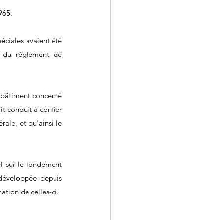
1965.
éciales avaient été 
t du règlement de 
u bâtiment concerné 
it conduit à confier 
ale, et qu'ainsi le 
l sur le fondement 
 développée depuis 
ation de celles-ci.