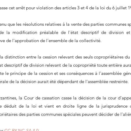
sse cet arrêt pour violation des articles 3 et 4 de la loi du 6 juillet 
enu que les résolutions relatives à la vente des parties communes sp
e la modification préalable de l'état descriptif de division e
ève de l'approbation de l'ensemble de la collectivité.
la distinction entre la cession relevant des seuls copropriétaires d
at descriptif de division relevant de la copropriété toute entière aura
e le principe de la cession et ses conséquences à l'assemblée génér
rale de la décision aurait été dépendant de l'assemblée restreinte.
byzantines, la Cour de cassation casse la décision de la cour d'appe
se déduit de la loi et vient en droite ligne de la jurisprudence
priétaires des parties communes spéciales peuvent décider de l'alién
er 
CC BY-NC-SA 4.0