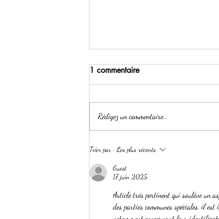
1 commentaire
Rédigez un commentaire...
De l'origine d'une copropriété
Trier par :
Les plus récents
Guest
17 juin 2025
Article très pertinent qui soulève un a
des parties communes spéciales, il est 
notamment concernant leur identificati