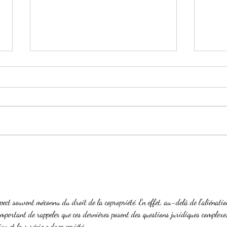
L'usage de la procédure
accélérée au fond en droit de
la copropriété
Civ, 3ème, 15 janvier 2026, n° 24-
10.778, Publié La relativement
nouvelle « procédure accélérée
au fond », que prévoit l'article
481-1 du code de procédure
Le p
civile (CPC), créé par
copr
l'ordonnance du 23
spect souvent méconnu du droit de la copropriété. En effet, au-delà de l'aliénatio
important de rappeler que ces dernières posent des questions juridiques complexe
on et leur régime de propriété.