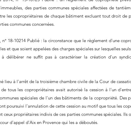
immeubles, des parties communes spéciales affectées de tantièmes
tre les copropriétaires de chaque bâtiment excluant tout droit de p
parties communes concernées.
 n° 18-10214 Publié : la circonstance que le règlement d'une copro
s et que soient appelées des charges spéciales sur lesquelles seuls 
à délibérer ne suffit pas à caractériser la création d'un syndic
é lieu à l'arrêt de la troisième chambre civile de la Cour de cassatio
e tous les copropriétaires avait autorisé la cession à l'un d'entre
ommunes spéciales de l'un des bâtiments de la copropriété. Des pro
ont poursuivi l'annulation de cette cession au motif que tous les copr
 ceux propriétaires indivis de ces parties communes spéciales. Ils o
a cour d'appel d'Aix en Provence qui les a déboutés.