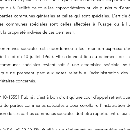
age ou à l'utilité de tous les copropriétaires ou de plusieurs d'entre
parties communes générales et celles qui sont spéciales. L'article 
s communes spéciales sont celles affectées à l'usage ou à l'uti
t la propriété indivise de ces derniers ».  
 communes spéciales est subordonnée à leur mention expresse dan
de la loi du 10 juillet 1965). Elles donnent lieu au paiement de ch
 communes spéciales revient soit à une assemblée spéciale, soi
 que ne prennent part aux votes relatifs à l'administration des
iétaires concernés.
° 10-15551 Publié : c'est à bon droit qu'une cour d'appel retient que 
 de parties communes spéciales a pour corollaire l'instauration de
tion de ces parties communes spéciales doit être répartie entre leurs
 2014, n° 13-18925 Publié : un règlement de copropriété prévo