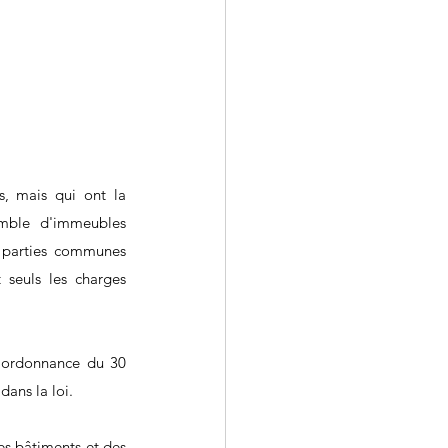
, mais qui ont la 
emble d'immeubles 
 parties communes 
 seuls les charges 
'ordonnance du 30 
ans la loi. 
es bâtiments et des 