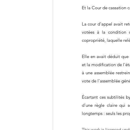
Et la Cour de cassation ca
La cour d'appel avait ret
votées à la condition d
copropriété, laquelle rel
Elle en avait déduit que 
et la modification de l'ét
à une assemblée restreint
vote de l'assemblée géné
Écartant ces subtilités 
d'une règle claire qui 
longtemps : seuls les pro
This work is licensed und