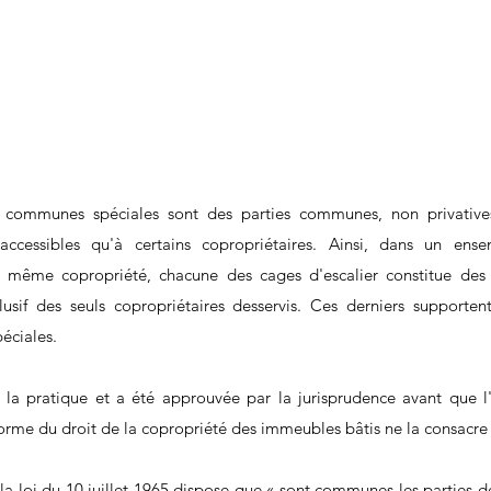
s communes spéciales sont des parties communes, non privatives
 accessibles qu'à certains copropriétaires. Ainsi, dans un ens
t même copropriété, chacune des cages d'escalier constitue des
lusif des seuls copropriétaires desservis. Ces derniers supportent
péciales. 
 la pratique et a été approuvée par la jurisprudence avant que l
orme du droit de la copropriété des immeubles bâtis ne la consacre d
 la loi du 10 juillet 1965 dispose que « sont communes les parties d