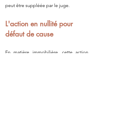
peut être suppléée par le juge.
L'action en nullité pour 
défaut de cause
En matière immobilière, cette action 
vise à sanctionner une condition 
impossible dans un contrat de vente 
(par exemple 
Civ, 3ème, 8 octobre 2008 
n°07-14396
), ou un défaut de prix 
sérieux (par exemple, s'agissant d'une 
cession de parts de SCI, 
Civ, 3ème, 24 
octobre 2012 n°11-21980
). 