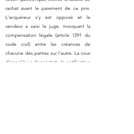
rachat avant le paiement de ce prix. 
L'acquéreur s'y est opposé et le 
vendeur a saisi le juge, invoquant la 
compensation légale (article 1291 du 
code civil) entre les créances de 
chacune des parties sur l'autre. La cour 
d'appel lui a donné tort : la notification 
de l'intention d'exercer le droit à 
réméré était inopérante faute d'avoir 
consigné le prix de rachat.
La Cour de cassation casse cet arrêt au 
nom d'un certain bon sens : si 
l'acquéreur n'a pas payé le prix, il est 
assez clair que la faculté de réméré 