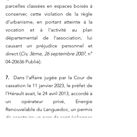
parcelles classées en espaces boisés à 
conserver, cette violation de la règle 
d'urbanisme, en portant atteinte à la 
vocation et à l'activité au plan 
départemental de l'association, lui 
causant un préjudice personnel et 
direct (
Civ, 3ème, 26 septembre 2007
, n° 
04-20636 Publié).
7. 
 Dans l'affaire jugée par la Cour de 
cassation le 11 janvier 2023, le préfet de 
l'Hérault avait, le 24 avril 2013, accordé à 
un opérateur privé, Energie 
Renouvelable du Languedoc, un permis 
de construire un parc de sept éoliennes 
sur la commune de Lunas. Les travaux 
ont été achevés le 26 février 2016. Mais, 