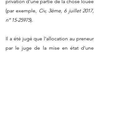
privation d'une partie de la chose louée 
(par exemple, 
Civ, 3ème, 6 juillet 2017, 
n° 15-25975
). 
Il a été jugé que l'allocation au preneur 
par le juge de la mise en état d'une 
provision en vue de la réalisation de 
travaux incombant au bailleur, vaut 
nécessairement autorisation de les 
effectuer (
Civ, 3ème, 7 juillet 2016, n° 15-
18306
, Publié). 
Faute pour le locataire d'observer cette 
manière de faire, le bailleur pourrait 
obtenir d'être dispensé du financement 