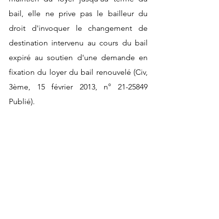
bail, elle ne prive pas le bailleur du 
droit d'invoquer le changement de 
destination intervenu au cours du bail 
expiré au soutien d'une demande en 
fixation du loyer du bail renouvelé (Civ, 
3ème, 15 février 2013, n° 21-25849 
Publié). 
L'abus de droit commis par 
le bailleur 
L'opposition du bailleur à la 
cession/déspécialisation peut avoir cet 
effet de faire échouer la cession du 