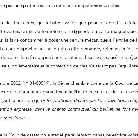
ise pas une partie à se soustraire aux obligations souscrites.
où des locataires, qui faisaient valoir que pour des motifs religieu
at des dispositifs de fermeture par digicode ou carte magnétique, 
our la faire condamner à poser une serrure mécanique à l'entrée de l
 La cour d'appel avait fait droit à cette demande, retenant qu'au re
é de culte, le refus opposé aux locataires leur avait causé un préju
rrure supplémentaire et la confection de clés n'altérant pas l'équilibr
bre 2002 (n° 01-00519), la 3ème chambre civile de la Cour de cas
extes fondamentaux garantissant la liberté de culte et des textes de d
nçant le principe que «
 les pratiques dictées par les convictions reli
ention expresse, dans le champ contractuel du bail et ne font naî
n spécifique 
».
e la Cour de cassation a statué pareillement dans une espèce voisin