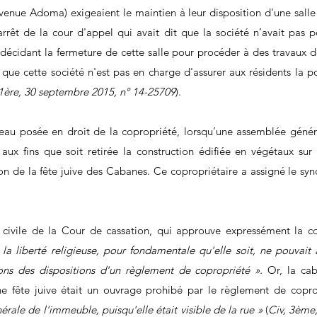
venue Adoma) exigeaient le maintien à leur disposition d'une salle 
arrêt de la cour d'appel qui avait dit que la société n’avait pas po
décidant la fermeture de cette salle pour procéder à des travaux d
 que cette société n'est pas en charge d'assurer aux résidents la pos
 1ère, 30 septembre 2015, n° 14-25709
).
veau posée en droit de la copropriété, lorsqu’une assemblée géné
 aux fins que soit retirée la construction édifiée en végétaux sur
on de la fête juive des Cabanes. Ce copropriétaire a assigné le syn
ivile de la Cour de cassation, qui approuve expressément la cou
 
la liberté religieuse, pour fondamentale qu'elle soit, ne pouvait 
tions des dispositions d'un règlement de copropriété ».
 Or, la cab
ne fête juive était un ouvrage prohibé par le règlement de copro
érale de l'immeuble, puisqu'elle était visible de la rue »
 (
Civ, 3ème,