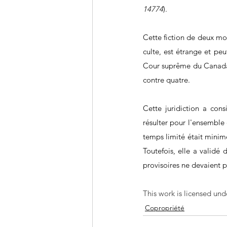
14774
).
Cette fiction de deux mon
culte, est étrange et pe
Cour suprême du Canada a 
contre quatre. 
Cette juridiction a cons
résulter pour l'ensemble 
temps limité était minime 
Toutefois, elle a validé 
provisoires ne devaient p
This work is licensed und
Copropriété