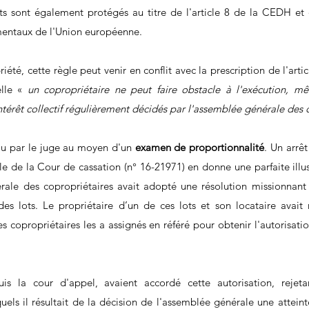
s sont également protégés au titre de l'article 8 de la CEDH et de
mentaux de l'Union européenne. 
été, cette règle peut venir en conflit avec la prescription de l'articl
lle « 
un copropriétaire ne peut faire obstacle à l'exécution, mê
intérêt collectif régulièrement décidés par l'assemblée générale des 
olu par le juge au moyen d'un 
examen de proportionnalité
. Un arrê
e de la Cour de cassation (n° 16-21971) en donne une parfaite illust
érale des copropriétaires avait adopté une résolution missionnan
 lots. Le propriétaire d’un de ces lots et son locataire avait r
 copropriétaires les a assignés en référé pour obtenir l'autorisatio
uis la cour d'appel, avaient accordé cette autorisation, rejet
uels il résultait de la décision de l'assemblée générale une attein