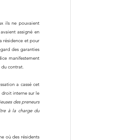
x ils ne pouvaient 
avaient assigné en 
a résidence et pour 
gard des garanties 
dice manifestement 
e du contrat.
sation a cassé cet 
roit interne sur le 
gieuses des preneurs 
tre à la charge du 
e où des résidents 