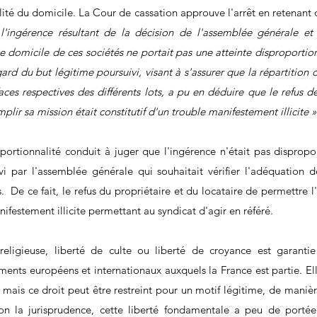
ilité du domicile. La Cour de cassation approuve l'arrêt en retenant 
ingérence résultant de la décision de l'assemblée générale et 
 domicile de ces sociétés ne portait pas une atteinte disproportionn
ard du but légitime poursuivi, visant à s'assurer que la répartition d
ces respectives des différents lots, a pu en déduire que le refus d
lir sa mission était constitutif d'un trouble manifestement illicite »
oportionnalité conduit à juger que l'ingérence n'était pas dispropo
i par l'assemblée générale qui souhaitait vérifier l'adéquation d
s.  De ce fait, le refus du propriétaire et du locataire de permettre 
nifestement illicite permettant au syndicat d'agir en référé.
religieuse, liberté de culte ou liberté de croyance est garantie
uments européens et internationaux auxquels la France est partie. Ell
 mais ce droit peut être restreint pour un motif légitime, de maniè
lon la jurisprudence, cette liberté fondamentale a peu de portée