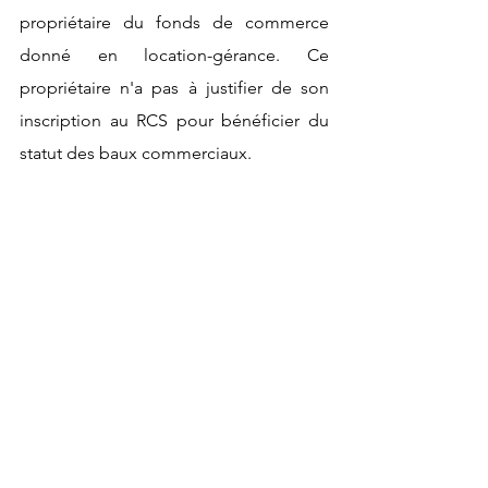
propriétaire du fonds de commerce 
donné en location-gérance. Ce 
propriétaire n'a pas à justifier de son 
inscription au RCS pour bénéficier du 
statut des baux commerciaux.
En revanche, le locataire-gérant doit 
être, lui, inscrit au RCS. Néanmoins, la 
jurisprudence retient que le défaut 
d'immatriculation de ce locataire-
gérant à la date de délivrance du congé 
au preneur à bail n'est pas de nature à 
priver celui-ci, le propriétaire du fonds, 
du bénéfice du statut des baux 
commerciaux (Civ, 3ème, 15 septembre 